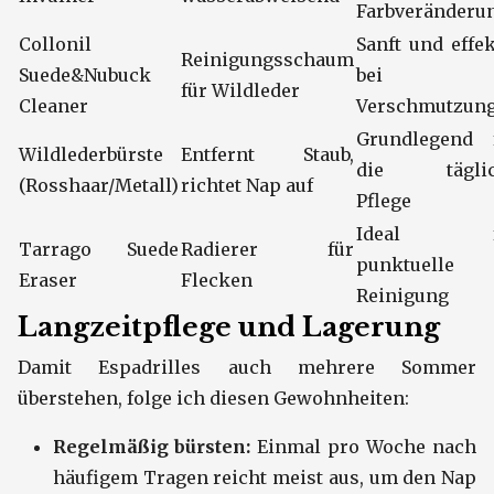
Farbveränderu
Collonil
Sanft und effek
Reinigungsschaum
Suede&Nubuck
bei
für Wildleder
Cleaner
Verschmutzun
Grundlegend 
Wildlederbürste
Entfernt Staub,
die täglic
(Rosshaar/Metall)
richtet Nap auf
Pflege
Ideal f
Tarrago Suede
Radierer für
punktuelle
Eraser
Flecken
Reinigung
Langzeitpflege und Lagerung
Damit Espadrilles auch mehrere Sommer
überstehen, folge ich diesen Gewohnheiten:
Regelmäßig bürsten:
Einmal pro Woche nach
häufigem Tragen reicht meist aus, um den Nap