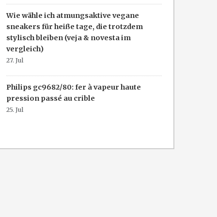
Wie wähle ich atmungsaktive vegane
sneakers für heiße tage, die trotzdem
stylisch bleiben (veja & novesta im
vergleich)
27. Jul
Philips gc9682/80: fer à vapeur haute
pression passé au crible
25. Jul