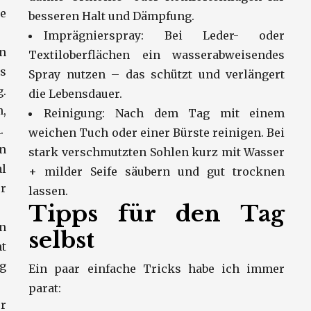
e
besseren Halt und Dämpfung.
Imprägnierspray: Bei Leder- oder
n
Textiloberflächen ein wasserabweisendes
s
Spray nutzen – das schützt und verlängert
.
die Lebensdauer.
,
Reinigung: Nach dem Tag mit einem
.
weichen Tuch oder einer Bürste reinigen. Bei
in
stark verschmutzten Sohlen kurz mit Wasser
al
+ milder Seife säubern und gut trocknen
r
lassen.
Tipps für den Tag
n
selbst
t
g
Ein paar einfache Tricks habe ich immer
parat:
r