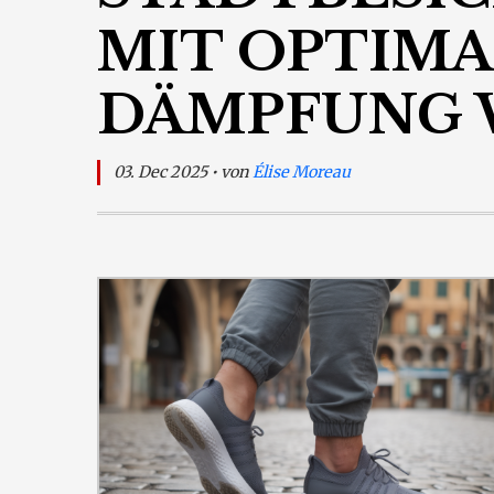
MIT OPTIM
DÄMPFUNG 
03. Dec 2025 • von
Élise Moreau