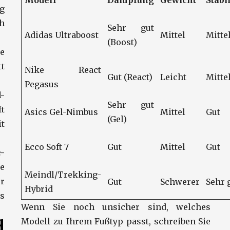
Modell
Dämpfung
Gewicht
Stabil
g
ch
Sehr gut
Adidas Ultraboost
Mittel
Mitte
(Boost)
e
tt
Nike React
Gut (React)
Leicht
Mitte
Pegasus
-
Sehr gut
t
Asics Gel-Nimbus
Mittel
Gut
(Gel)
it
Ecco Soft 7
Gut
Mittel
Gut
-
e
Meindl/Trekking-
ür
Gut
Schwerer
Sehr 
Hybrid
s
Wenn Sie noch unsicher sind, welches
Modell zu Ihrem Fußtyp passt, schreiben Sie
d