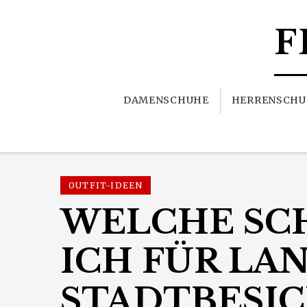
F
DAMENSCHUHE
HERRENSCHU
OUTFIT-IDEEN
WELCHE SC
ICH FÜR LA
STADTBESI