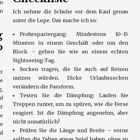
n
n
Ich nehme die Schuhe vor dem Kauf genau
unter die Lupe. Das mache ich so:
g
Probespaziergang: Mindestens 10–15
Minuten in einem Geschäft oder um den
o
Block – gehen Sie wie an einem echten
Sightseeing-Tag.
Socken tragen, die Sie auch auf Reisen
r
nutzen würden. Dicke Urlaubssocken
e
verändern die Passform.
,
Testen Sie die Dämpfung: Laufen Sie
d
Treppen runter, um zu spüren, wie die Ferse
t
reagiert. Ist die Dämpfung angenehm, aber
ie
nicht unnatürlich?
ie
Prüfen Sie die Länge und Breite – vorne
nd
sollten die Zehen etwas Spiel haben, ohne zu