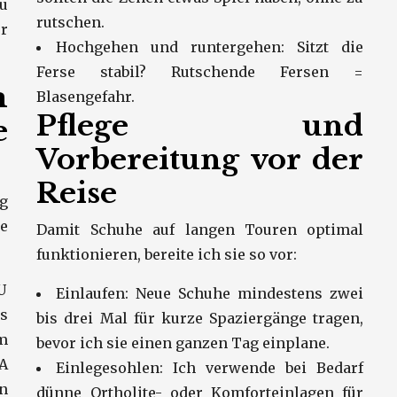
u
rutschen.
r
Hochgehen und runtergehen: Sitzt die
Ferse stabil? Rutschende Fersen =
m
Blasengefahr.
Pflege und
e
Vorbereitung vor der
Reise
g
e
Damit Schuhe auf langen Touren optimal
funktionieren, bereite ich sie so vor:
U
Einlaufen: Neue Schuhe mindestens zwei
s
bis drei Mal für kurze Spaziergänge tragen,
m
bevor ich sie einen ganzen Tag einplane.
VA
Einlegesohlen: Ich verwende bei Bedarf
en
dünne Ortholite- oder Komforteinlagen für