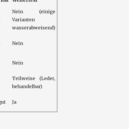
ität
Wetterfest
Nein (einige
l
Varianten
wasserabweisend)
l
Nein
Nein
Teilweise (Leder,
behandelbar)
gut
Ja