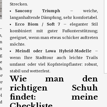
Strecken.
Saucony Triumph
– weiche,
langanhaltende Dämpfung, sehr komfortabel.
Ecco Biom / Soft 7
– eleganter Stil
 –
kombiniert mit guter Fußunterstützung;
n,
geeignet, wenn man etwas schicker auftreten
n
möchte.
s
Meindl oder Lowa Hybrid-Modelle
–
g
wenn Ihre Stadttour auch leichte Trails
e
umfasst oder viel Kopfsteinpflaster: robust,
h
stabil und wetterfest.
e
Wie man den
e
richtigen Schuh
r
findet: meine
l
d
Checkliste