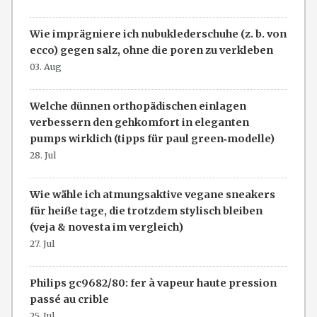
Wie imprägniere ich nubuklederschuhe (z. b. von
ecco) gegen salz, ohne die poren zu verkleben
03. Aug
Welche dünnen orthopädischen einlagen
verbessern den gehkomfort in eleganten
pumps wirklich (tipps für paul green‑modelle)
28. Jul
Wie wähle ich atmungsaktive vegane sneakers
für heiße tage, die trotzdem stylisch bleiben
(veja & novesta im vergleich)
27. Jul
Philips gc9682/80: fer à vapeur haute pression
passé au crible
25. Jul